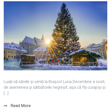
Luați-vă săniile și veniți la Brașov! Luna Decembrie a sosit,
de asemenea și sărbătorile negreșit, așa că fiți curajoși și
[…]
Read More